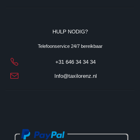
B
T
W
: 
N
HULP NODIG?
L
1
Telefoonservice 24/7 bereikbaar
3
1
+31 646 34 34 34
7
3
Info@taxilorenz.nl
3
0
2
3
B
0
2