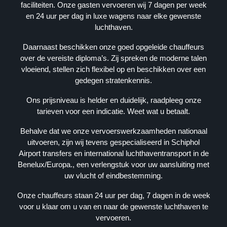
faciliteiten. Onze gasten vervoeren wij 7 dagen per week
G
en 24 uur per dag in luxe wagens naar elke gewenste
E
luchthaven.
V
E
Daarnaast beschikken onze goed opgeleide chauffeurs
N
over de vereiste diploma’s. Zij spreken de moderne talen
S
vloeiend, stellen zich flexibel op en beschikken over een
gedegen stratenkennis.
K
V
Ons prijsniveau is helder en duidelijk, raadpleeg onze
K
tarieven voor een indicatie. Weet wat u betaalt.
: 
Behalve dat we onze vervoerswerkzaamheden nationaal
3
uitvoeren, zijn wij tevens gespecialiseerd in Schiphol
9
Airport transfers en international luchthaventransport in de
0
Benelux/Europa., een verlengstuk voor uw aansluiting met
9
uw vlucht of eindbestemming.
3
6
Onze chauffeurs staan 24 uur per dag, 7 dagen in de week
2
voor u klaar om u van en naar de gewenste luchthaven te
4
vervoeren.