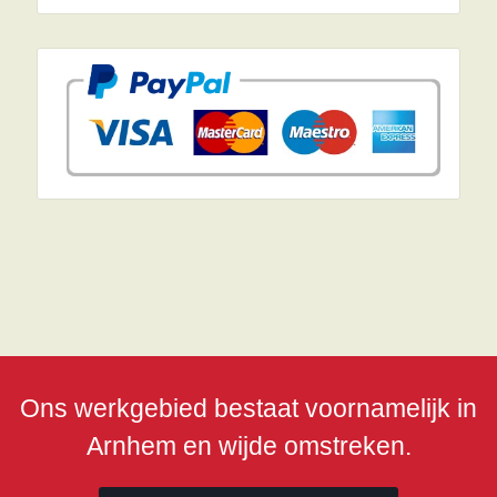
Ons werkgebied bestaat voornamelijk in
Arnhem en wijde omstreken.