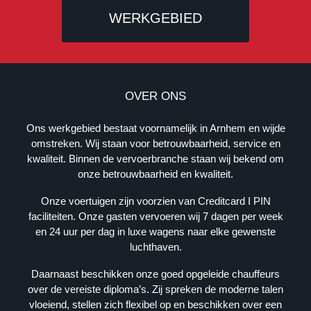
WERKGEBIED
B
E
OVER ONS
D
R
Ons werkgebied bestaat voornamelijk in Arnhem en wijde
I
omstreken. Wij staan voor betrouwbaarheid, service en
J
kwaliteit. Binnen de vervoerbranche staan wij bekend om
F
onze betrouwbaarheid en kwaliteit.
S
G
Onze voertuigen zijn voorzien van Creditcard I PIN
E
faciliteiten. Onze gasten vervoeren wij 7 dagen per week
G
en 24 uur per dag in luxe wagens naar elke gewenste
E
luchthaven.
V
E
Daarnaast beschikken onze goed opgeleide chauffeurs
N
over de vereiste diploma’s. Zij spreken de moderne talen
S
vloeiend, stellen zich flexibel op en beschikken over een