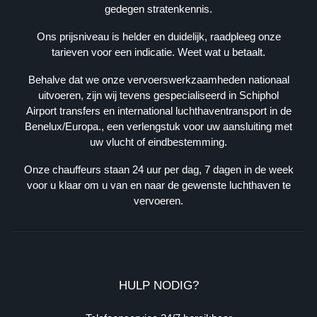
gedegen stratenkennis.
K
V
Ons prijsniveau is helder en duidelijk, raadpleeg onze
K
tarieven voor een indicatie. Weet wat u betaalt.
: 
Behalve dat we onze vervoerswerkzaamheden nationaal
3
uitvoeren, zijn wij tevens gespecialiseerd in Schiphol
9
Airport transfers en international luchthaventransport in de
0
Benelux/Europa., een verlengstuk voor uw aansluiting met
9
uw vlucht of eindbestemming.
3
6
Onze chauffeurs staan 24 uur per dag, 7 dagen in de week
2
voor u klaar om u van en naar de gewenste luchthaven te
4
vervoeren.
B
T
W
: 
N
HULP NODIG?
L
1