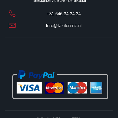
Telefoonservice 24/7 bereikbaar
3
1
+31 646 34 34 34
7
3
Info@taxilorenz.nl
3
0
2
3
B
0
2