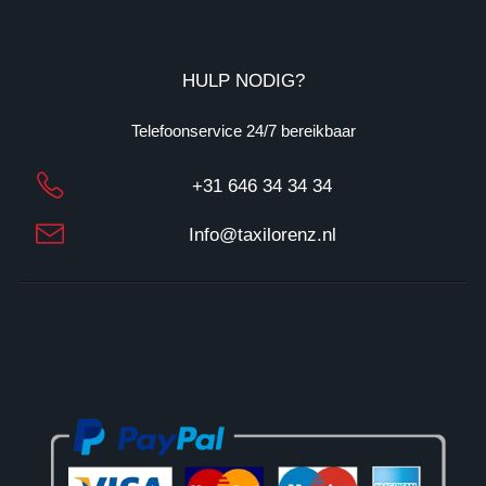
T
W
: 
N
HULP NODIG?
L
1
Telefoonservice 24/7 bereikbaar
3
1
+31 646 34 34 34
7
3
Info@taxilorenz.nl
3
0
2
3
B
0
2