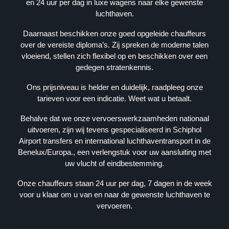
en 24 uur per dag in luxe wagens naar elke gewenste
E
luchthaven.
V
E
Daarnaast beschikken onze goed opgeleide chauffeurs
N
over de vereiste diploma’s. Zij spreken de moderne talen
S
vloeiend, stellen zich flexibel op en beschikken over een
gedegen stratenkennis.
K
V
Ons prijsniveau is helder en duidelijk, raadpleeg onze
K
tarieven voor een indicatie. Weet wat u betaalt.
: 
Behalve dat we onze vervoerswerkzaamheden nationaal
3
uitvoeren, zijn wij tevens gespecialiseerd in Schiphol
9
Airport transfers en international luchthaventransport in de
0
Benelux/Europa., een verlengstuk voor uw aansluiting met
9
uw vlucht of eindbestemming.
3
6
Onze chauffeurs staan 24 uur per dag, 7 dagen in de week
2
voor u klaar om u van en naar de gewenste luchthaven te
4
vervoeren.
B