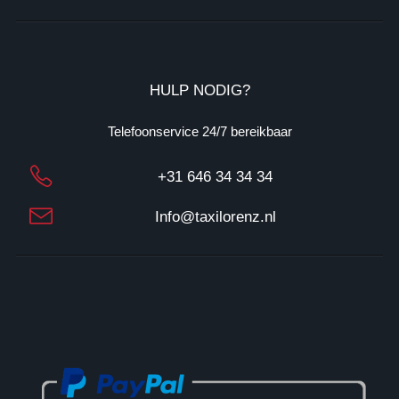
B
T
W
: 
N
HULP NODIG?
L
1
Telefoonservice 24/7 bereikbaar
3
1
+31 646 34 34 34
7
3
Info@taxilorenz.nl
3
0
2
3
B
0
2