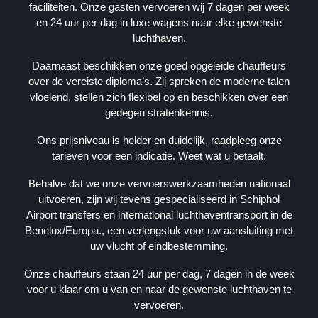
faciliteiten. Onze gasten vervoeren wij 7 dagen per week
G
en 24 uur per dag in luxe wagens naar elke gewenste
E
luchthaven.
V
E
Daarnaast beschikken onze goed opgeleide chauffeurs
N
over de vereiste diploma’s. Zij spreken de moderne talen
S
vloeiend, stellen zich flexibel op en beschikken over een
gedegen stratenkennis.
K
V
Ons prijsniveau is helder en duidelijk, raadpleeg onze
K
tarieven voor een indicatie. Weet wat u betaalt.
: 
Behalve dat we onze vervoerswerkzaamheden nationaal
3
uitvoeren, zijn wij tevens gespecialiseerd in Schiphol
9
Airport transfers en international luchthaventransport in de
0
Benelux/Europa., een verlengstuk voor uw aansluiting met
9
uw vlucht of eindbestemming.
3
6
Onze chauffeurs staan 24 uur per dag, 7 dagen in de week
2
voor u klaar om u van en naar de gewenste luchthaven te
4
vervoeren.