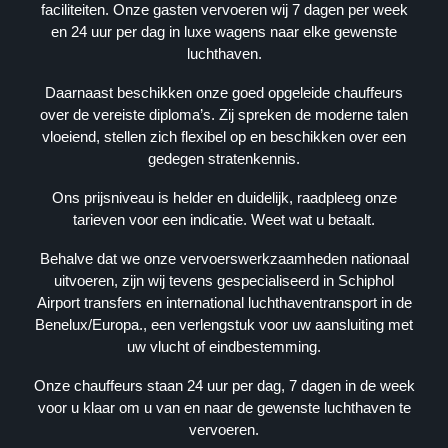
faciliteiten. Onze gasten vervoeren wij 7 dagen per week
G
en 24 uur per dag in luxe wagens naar elke gewenste
E
luchthaven.
V
E
Daarnaast beschikken onze goed opgeleide chauffeurs
N
over de vereiste diploma’s. Zij spreken de moderne talen
S
vloeiend, stellen zich flexibel op en beschikken over een
gedegen stratenkennis.
K
V
Ons prijsniveau is helder en duidelijk, raadpleeg onze
K
tarieven voor een indicatie. Weet wat u betaalt.
: 
Behalve dat we onze vervoerswerkzaamheden nationaal
3
uitvoeren, zijn wij tevens gespecialiseerd in Schiphol
9
Airport transfers en international luchthaventransport in de
0
Benelux/Europa., een verlengstuk voor uw aansluiting met
9
uw vlucht of eindbestemming.
3
6
Onze chauffeurs staan 24 uur per dag, 7 dagen in de week
2
voor u klaar om u van en naar de gewenste luchthaven te
4
vervoeren.