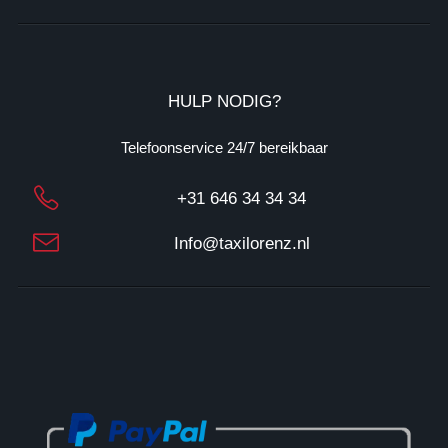
B
T
W
: 
N
HULP NODIG?
L
1
Telefoonservice 24/7 bereikbaar
3
1
+31 646 34 34 34
7
3
Info@taxilorenz.nl
3
0
2
3
B
0
2