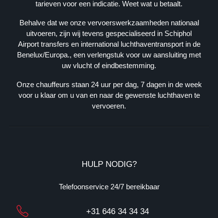
K
tarieven voor een indicatie. Weet wat u betaalt.
: 
Behalve dat we onze vervoerswerkzaamheden nationaal
3
uitvoeren, zijn wij tevens gespecialiseerd in Schiphol
9
Airport transfers en international luchthaventransport in de
0
Benelux/Europa., een verlengstuk voor uw aansluiting met
9
uw vlucht of eindbestemming.
3
6
Onze chauffeurs staan 24 uur per dag, 7 dagen in de week
2
voor u klaar om u van en naar de gewenste luchthaven te
4
vervoeren.
B
T
W
: 
N
HULP NODIG?
L
1
Telefoonservice 24/7 bereikbaar
3
1
+31 646 34 34 34
7