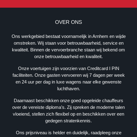
B
E
OVER ONS
D
R
Ons werkgebied bestaat voornamelijk in Arnhem en wijde
I
omstreken. Wij staan voor betrouwbaarheid, service en
J
kwaliteit. Binnen de vervoerbranche staan wij bekend om
F
onze betrouwbaarheid en kwaliteit.
S
G
Onze voertuigen zijn voorzien van Creditcard I PIN
E
faciliteiten. Onze gasten vervoeren wij 7 dagen per week
G
en 24 uur per dag in luxe wagens naar elke gewenste
E
luchthaven.
V
E
Daarnaast beschikken onze goed opgeleide chauffeurs
N
over de vereiste diploma’s. Zij spreken de moderne talen
S
vloeiend, stellen zich flexibel op en beschikken over een
gedegen stratenkennis.
K
V
Ons prijsniveau is helder en duidelijk, raadpleeg onze