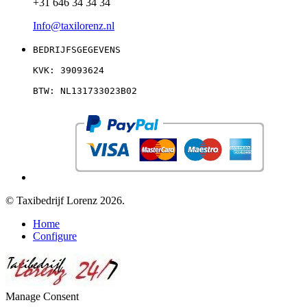
+31 646 34 34 34
Info@taxilorenz.nl
BEDRIJFSGEGEVENS
KVK: 39093624
BTW: NL131733023B02
© Taxibedrijf Lorenz 2026.
Home
Configure
Manage Consent