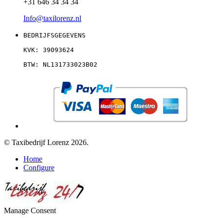
+31 646 34 34 34
Info@taxilorenz.nl
BEDRIJFSGEGEVENS
KVK: 39093624
BTW: NL131733023B02
© Taxibedrijf Lorenz 2026.
Home
Configure
Manage Consent