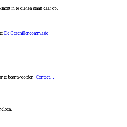
lacht in te dienen staan daar op.
ite
De Geschillencommissie
uur te beantwoorden.
Contact…
helpen.